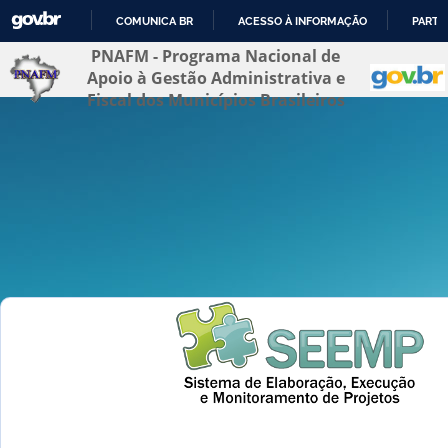
COMUNICA BR
ACESSO À INFORMAÇÃO
PARTI
IR
PNAFM - Programa Nacional de
PARA
Apoio à Gestão Administrativa e
O
CONTEÚDO
Fiscal dos Municípios Brasileiros